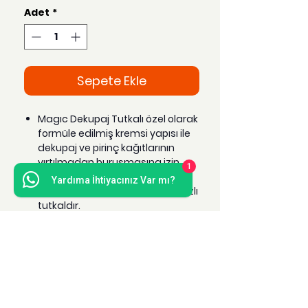
Adet
*
Sepete Ekle
Magıc Dekupaj Tutkalı özel olarak
formüle edilmiş kremsi yapısı ile
dekupaj ve pirinç kağıtlarının
yırtılmadan buruşmasına izin
1
vermeden rahatlıkla
Yardıma İhtiyacınız Var mı?
yapıştırılmasını sağlayan su bazlı
tutkaldır.
Uygulandığı yüzeyde tutkal izi
bırakmaz.
İsteğe bağlı olarak el veya fırça
yardımı ile uygulanabilir.