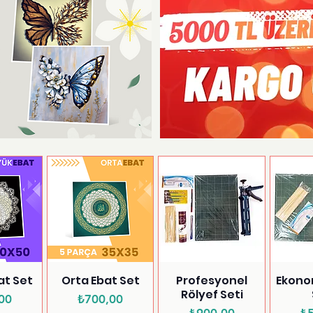
at Set
Orta Ebat Set
Profesyonel
Ekono
Rölyef Seti
yat
Fiyat
00
₺700,00
Fiyat
₺900,00
₺