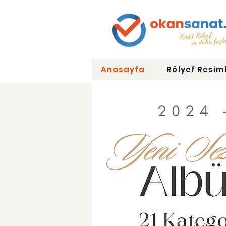
Anasayfa
Rölyef Resiml