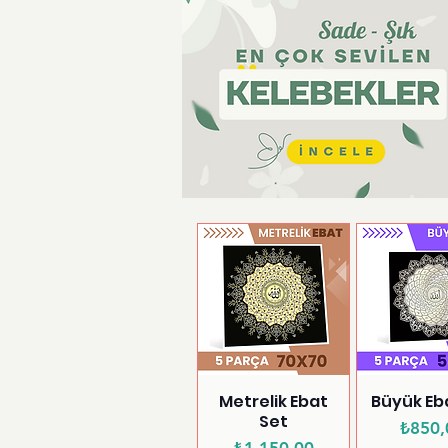
Metrelik Ebat
Büyük Eb
Set
Fi
₺850,
Fiyat
₺1.150,00