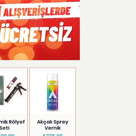
mik Rölyef
Akçalı Sprey
Seti
Vernik
Fiyat
Fiyat
500,00
₺275,00