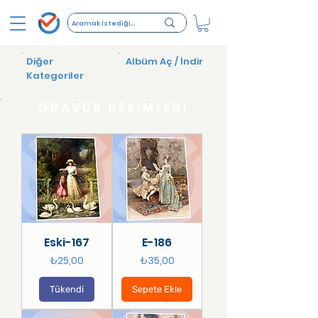
Diğer
Albüm Aç / İndir
Kategoriler
GRAVÜR RESİMLERİ
Eski-167
E-186
Fiyat
Fiyat
₺25,00
₺35,00
Tükendi
Sepete Ekle