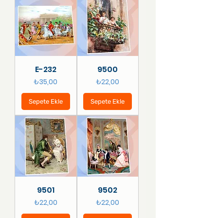
E-232
9500
Fiyat
Fiyat
₺35,00
₺22,00
Sepete Ekle
Sepete Ekle
9501
9502
Fiyat
Fiyat
₺22,00
₺22,00