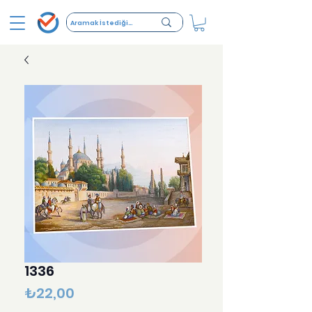
1336
Fiyat
₺22,00