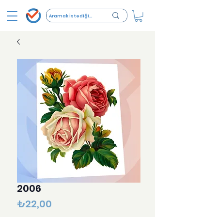
2006
Fiyat
₺22,00