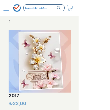
2017
Fiyat
₺22,00