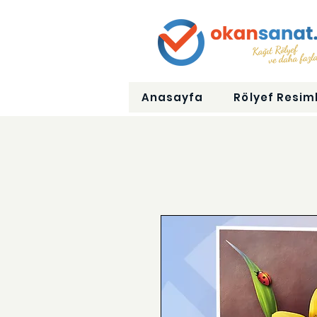
Anasayfa
Rölyef Resiml