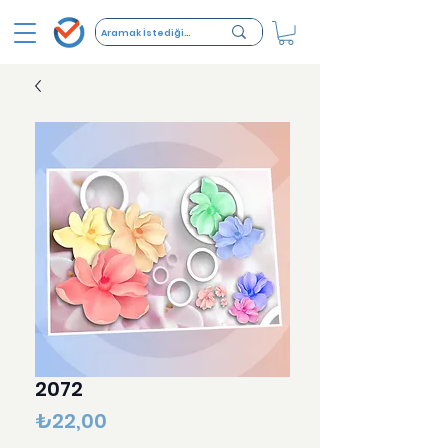
2072
Fiyat
₺22,00