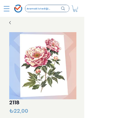
2118
Fiyat
₺22,00