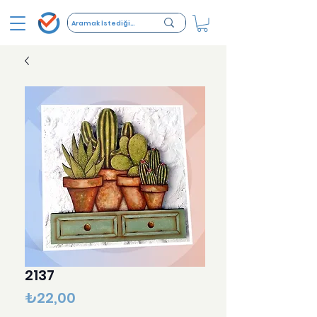
2137
Fiyat
₺22,00