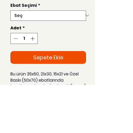
Ebat Seçimi
*
Adet
*
Sepete Ekle
Bu ürün 35x50, 21x30, 15x21 ve Özel
Baskı (50x70) ebatlarında
hazırlanmaktadır. Özel Baskı (50x70)
seçeneği tercih edildiğinde sipariş
gönderim süresi 3-4 gün arasında
değişmektedir.