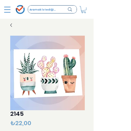
2145
Fiyat
₺22,00