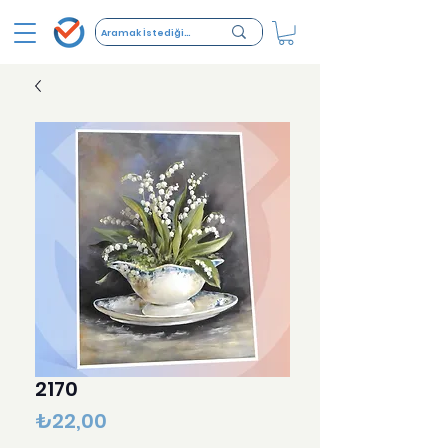
2170
Fiyat
₺22,00