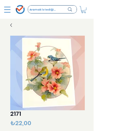
2171
Fiyat
₺22,00