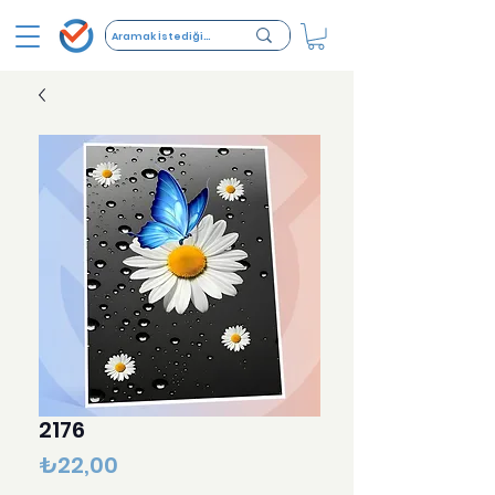
2176
Fiyat
₺22,00