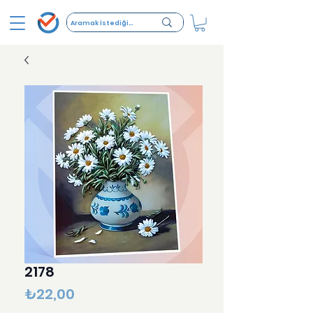
2178
Fiyat
₺22,00