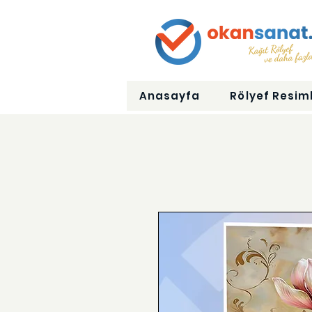
Anasayfa
Rölyef Resiml