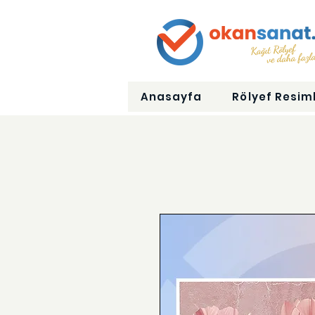
Anasayfa
Rölyef Resiml