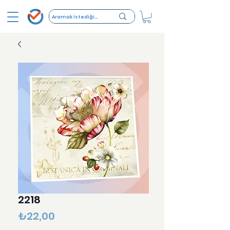
2218
Fiyat
₺22,00