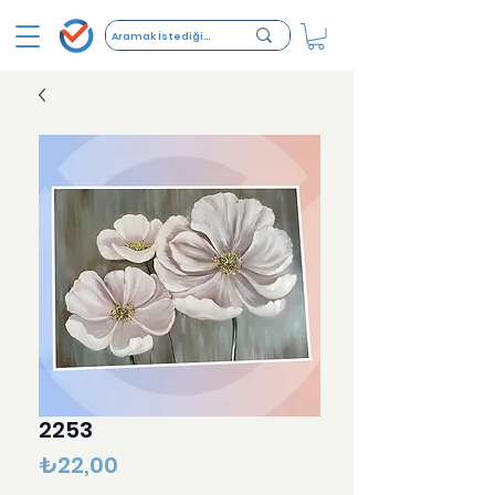
2253
Fiyat
₺22,00