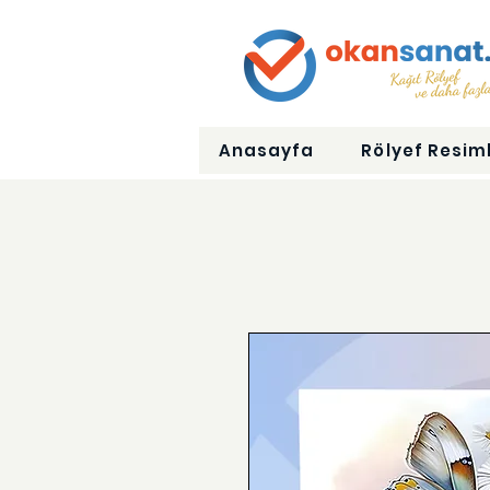
Anasayfa
Rölyef Resiml