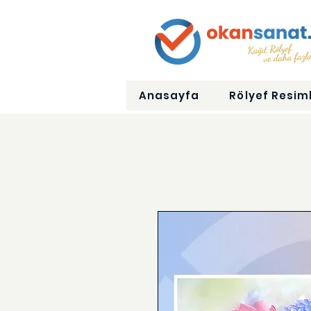
Anasayfa
Rölyef Resiml