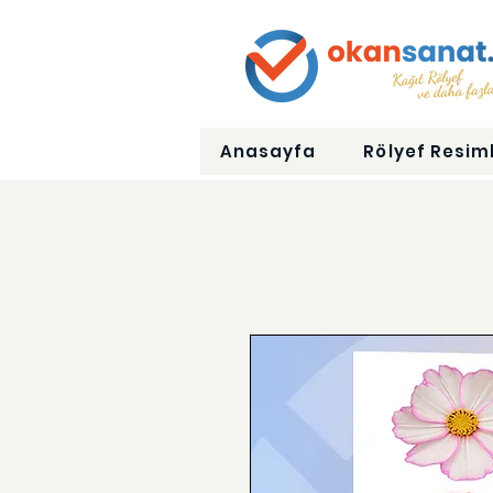
Anasayfa
Rölyef Resiml