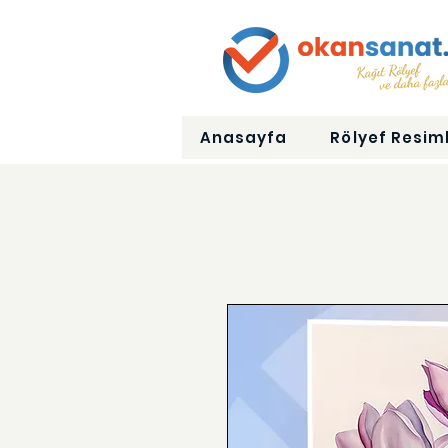
Anasayfa
Rölyef Resiml