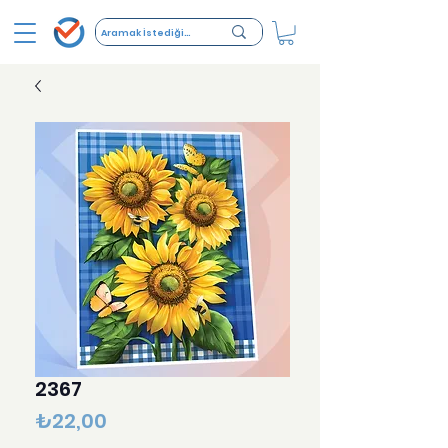
2367
Fiyat
₺22,00