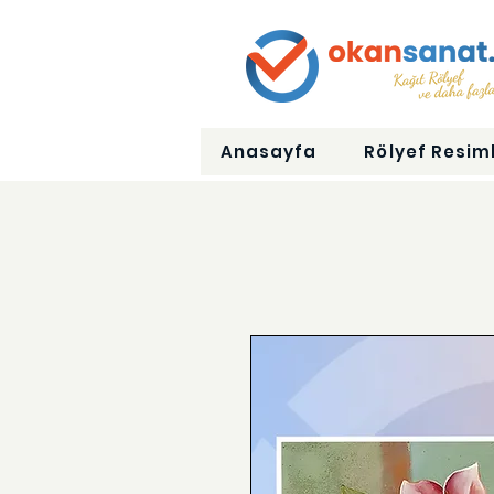
Anasayfa
Rölyef Resiml