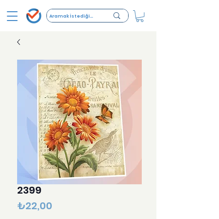
2399
Price
₺22,00