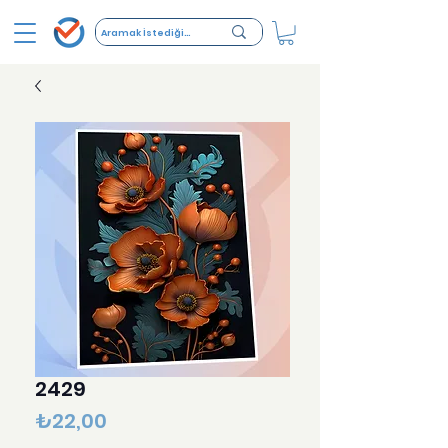
2429
Fiyat
₺22,00