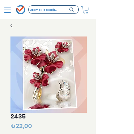
2435
Fiyat
₺22,00