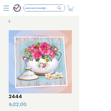
2444
Fiyat
₺22,00