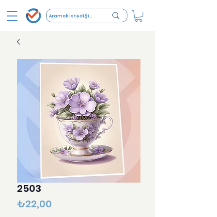
2503
Fiyat
₺22,00