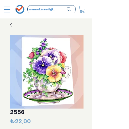
2556
Fiyat
₺22,00