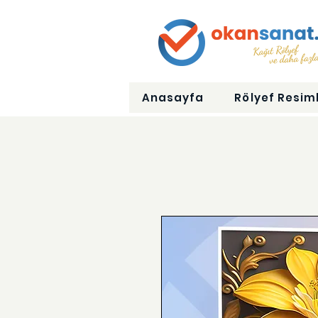
Anasayfa
Rölyef Resiml