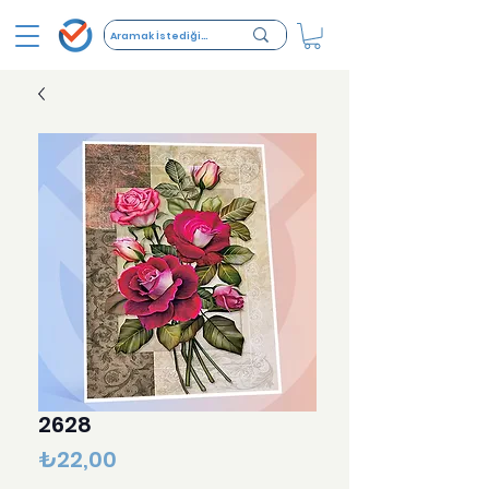
2628
Fiyat
₺22,00