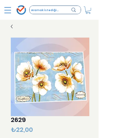
2629
Fiyat
₺22,00