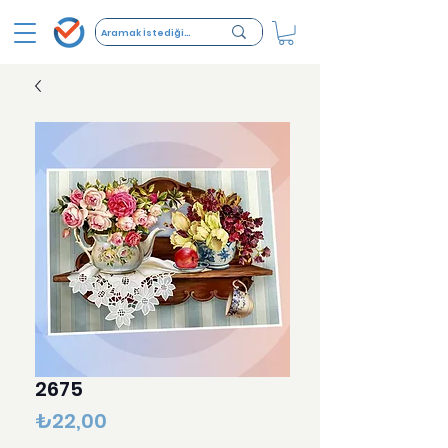
2675
Fiyat
₺22,00