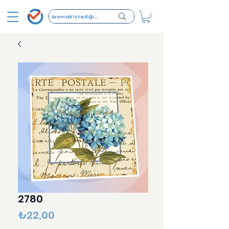
2780
Fiyat
₺22,00