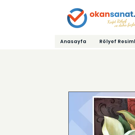
Anasayfa
Rölyef Resiml