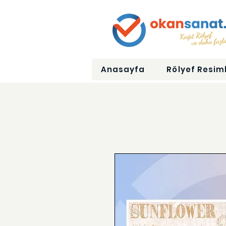
Anasayfa
Rölyef Resiml