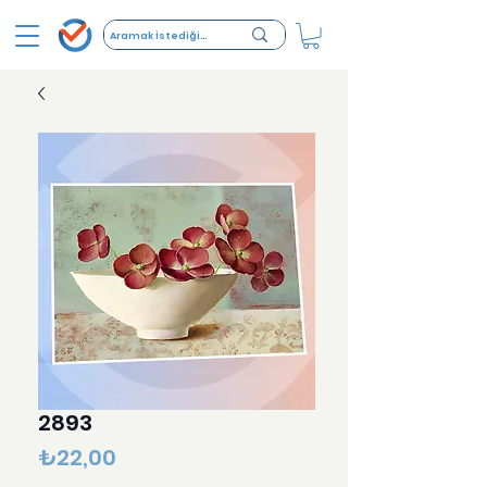
2893
Fiyat
₺22,00