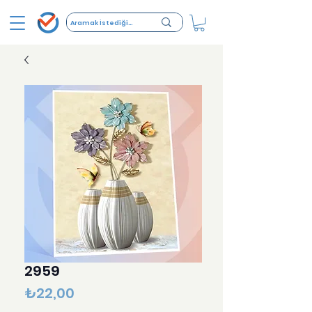
2959
Fiyat
₺22,00