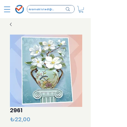
2961
Fiyat
₺22,00