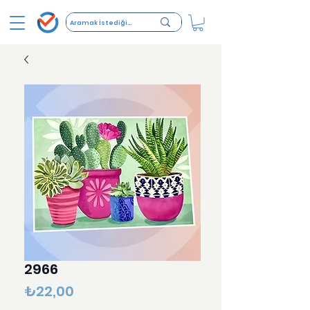
2966
Fiyat
₺22,00