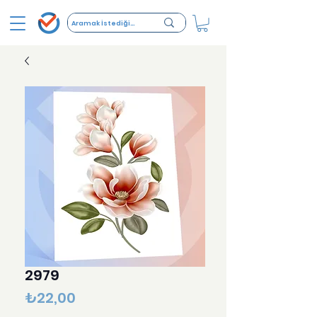
2979
Fiyat
₺22,00