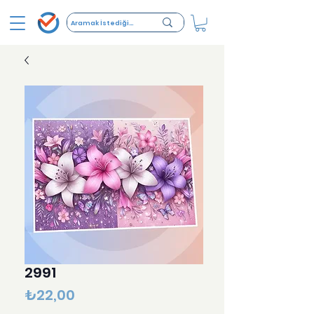
2991
Fiyat
₺22,00