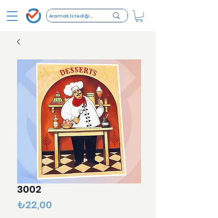
3002
Fiyat
₺22,00