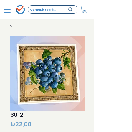
3012
Fiyat
₺22,00