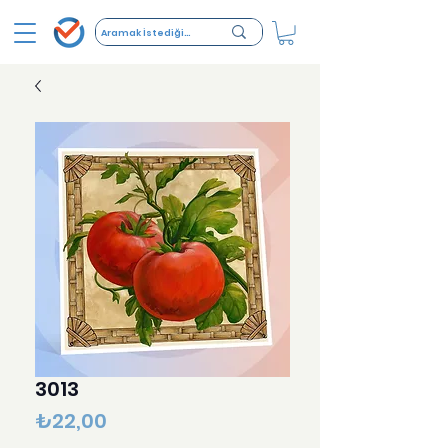
3013
Fiyat
₺22,00