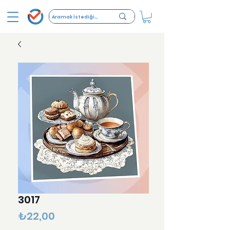
3017
Fiyat
₺22,00