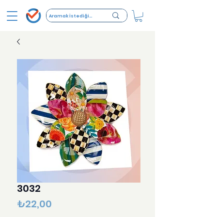
3032
Fiyat
₺22,00