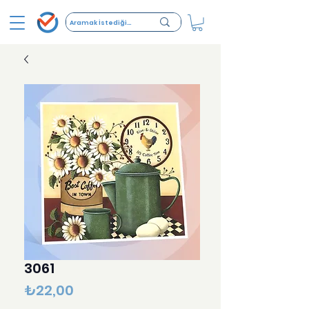
3061
Fiyat
₺22,00